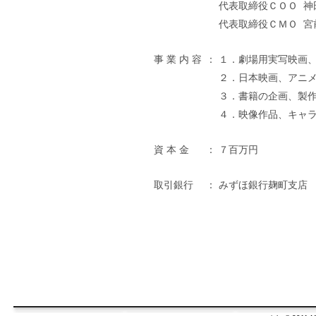
代表取締役ＣＯＯ 神田 裕
代表取締役ＣＭＯ 宮前 泰
事 業 内 容
：
１．劇場用実写映画
２．日本映画、アニ
３．書籍の企画、製
４．映像作品、キャ
資 本 金
：
７百万円
取引銀行
：
みずほ銀行麹町支店