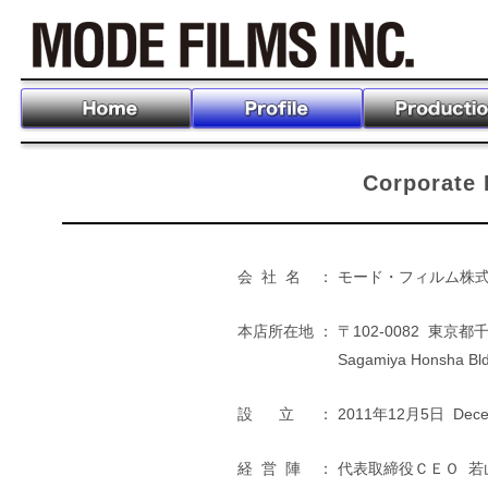
Corporat
会 社 名
：
モード・フィルム株式会社 
本店所在地
：
〒102-0082 東
Sagamiya Honsha Bldg
設 立
：
2011年12月5日 Decem
経 営 陣
：
代表取締役ＣＥＯ 若山 泰